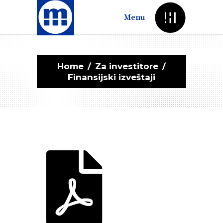
Menu
Home
/
Za investitore
/
Finansijski izveštaji