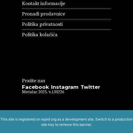
Kontakt informacije
Pronađi prodavnice
Politika privatnosti
Politika kolačića
Pratite nas
Facebook
Instagram
Twitter
Metalac 2025. v.130226
This site is registered on
wpml.org
as a development site. Switch to a production
site key to
remove this banner
.