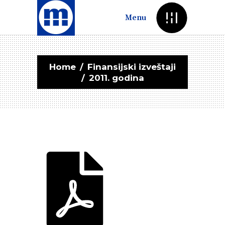
Menu
Home
/
Finansijski izveštaji
/
2011. godina