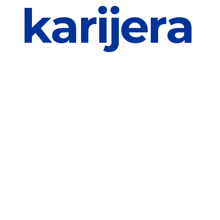
k
a
r
i
j
e
r
a