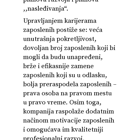
,,nasleđivanja“.
Upravljanjem karijerama
zaposlenih postiže se: veća
unutrašnja pokretljivost,
dovoljan broj zaposlenih koji bi
mogli da budu unapređeni,
brže i efikasnije zamene
zaposlenih koji su u odlasku,
bolja preraspodela zaposlenih –
prava osoba na pravom mestu
u pravo vreme. Osim toga,
kompanija raspolaže dodatnim
načinom motivacije zaposlenih
i omogućava im kvalitetniji
profesionalni razvoj,