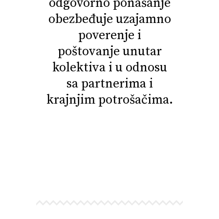
odgovorno ponašanje
obezbeđuje uzajamno
poverenje i
poštovanje unutar
kolektiva i u odnosu
sa partnerima i
krajnjim potrošačima.