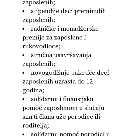
zaposlenih;
stipendije deci preminulih
zaposlenih;
radničke i menadžerske
premije za zaposlene i
rukovodioce;
stručna usavršavanja
zaposlenih;
novogodišnje paketiće deci
zaposlenih uzrasta do 12
godina;
solidarnu i finansijsku
pomoć zaposlenom u slučaju
smrti člana uže porodice ili
roditelja;
solidarnu pomoć porodici u