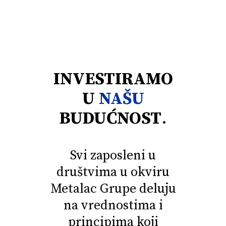
INVESTIRAMO
U
NAŠU
BUDUĆNOST
.
Svi zaposleni u
društvima u okviru
Metalac
Grupe deluju
na vrednostima i
principima koji