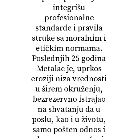
integrišu
profesionalne
standarde i pravila
struke sa moralnim i
etičkim normama.
Poslednjih 25 godina
Metalac je, uprkos
eroziji niza vrednosti
u širem okruženju,
bezrezervno istrajao
na shvatanju da u
poslu, kao i u životu,
samo pošten odnos i