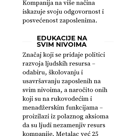
Kompanija na više načina
iskazuje svoju odgovornost i
posvećenost zaposlenima.
EDUKACIJE NA
SVIM NIVOIMA
Značaj koji se pridaje politici
razvoja ljudskih resursa –
odabiru, školovanju i
usavršavanju zaposlenih na
svim nivoima, a naročito onih
koji su na rukovodećim i
menadžerskim funkcijama –
proizilazi iz polaznog aksioma
da su ljudi nezamenjiv resurs
kompanije. Metalac već 25