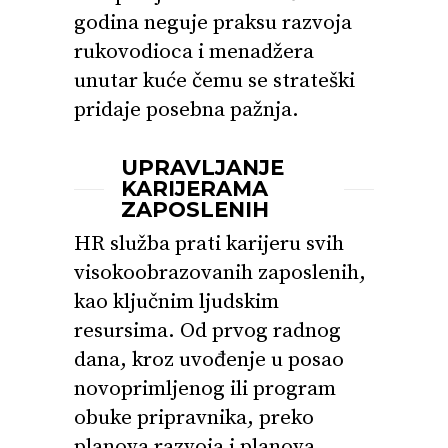
godina neguje praksu razvoja
rukovodioca i menadžera
unutar kuće čemu se strateški
pridaje posebna pažnja.
UPRAVLJANJE
KARIJERAMA
ZAPOSLENIH
HR služba prati karijeru svih
visokoobrazovanih zaposlenih,
kao ključnim ljudskim
resursima. Od prvog radnog
dana, kroz uvođenje u posao
novoprimljenog ili program
obuke pripravnika, preko
planova razvoja i planova