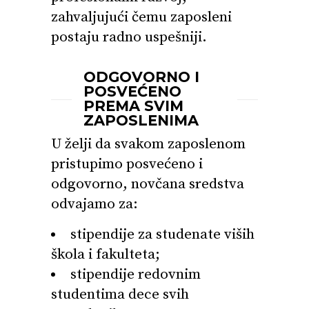
zahvaljujući čemu zaposleni
postaju radno uspešniji.
ODGOVORNO I
POSVEĆENO
PREMA SVIM
ZAPOSLENIMA
U želji da svakom zaposlenom
pristupimo posvećeno i
odgovorno, novčana sredstva
odvajamo za:
stipendije za studenate viših
škola i fakulteta;
stipendije redovnim
studentima dece svih