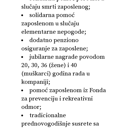
slučaju smrti zaposlenog;
solidarna pomoć
zaposlenom u slučaju
elementarne nepogode;
dodatno penziono
osiguranje za zaposlene;
jubilarne nagrade povodom
20, 30, 36 (žene) i 40
(muškarci) godina rada u
kompaniji;
pomoć zaposlenom iz Fonda
za prevenciju i rekreativni
odmor;
tradicionalne
prednovogodišnje susrete sa