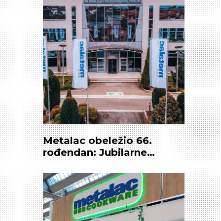
Metalac obeležio 66.
rođendan: Jubilarne
nagrade, dodatno
penziono osiguranje i
pozorišna predstava