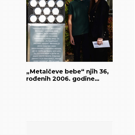
„Metalčeve bebe“ njih 36,
rođenih 2006. godine
zajedno sa Fondacijom
Metalac, obeležili
punoletstvo