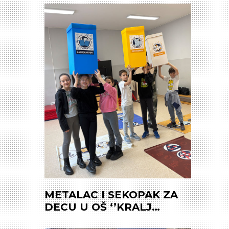
osiguranje, jubilarne
nagrade, pozorišna
predstava
METALAC I SEKOPAK ZA
DECU U OŠ ‘’KRALJ
ALEKSANDAR I’’