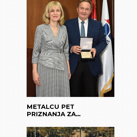
reciklažu“
METALCU PET
PRIZNANJA ZA
KONTINUITET U
POSLOVANJU NA NIVOU
REGIONA