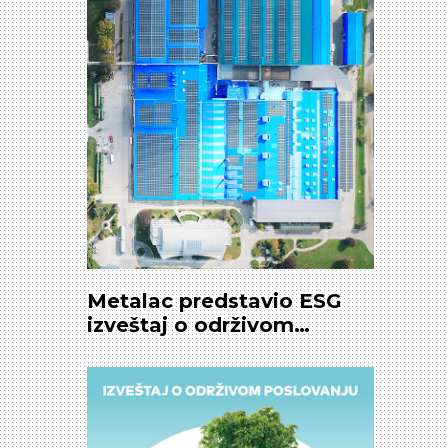
Metalac predstavio ESG
izveštaj o održivom
poslovanju u Privrednoj
komori Beograda