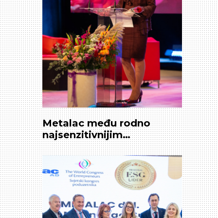
Metalac među rodno
najsenzitivnijim
kompanijama u Srbiji