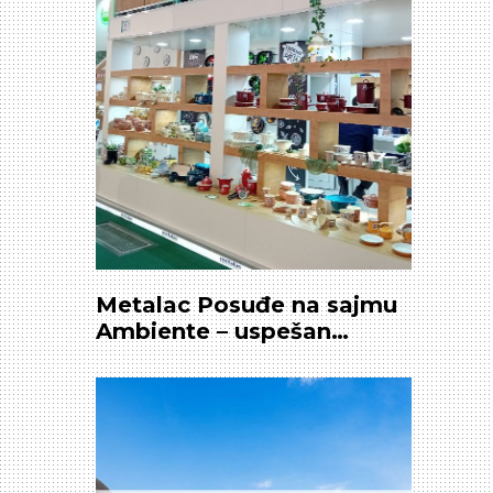
Metalac Posuđe na sajmu
Ambiente – uspešan
nastup i veliki interes
kupaca