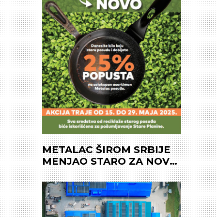
METALAC ŠIROM SRBIJE
MENJAO STARO ZA NOVO:
Prikupljeno preko 16 tona
starog posuđa, sredstva
idu u pošumljavanje i
ozelenjavanje