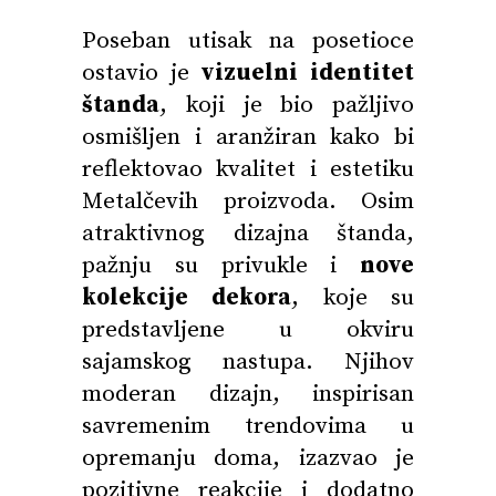
Poseban utisak na posetioce
ostavio je
vizuelni identitet
štanda
, koji je bio pažljivo
osmišljen i aranžiran kako bi
reflektovao kvalitet i estetiku
Metalčevih proizvoda. Osim
atraktivnog dizajna štanda,
pažnju su privukle i
nove
kolekcije dekora
, koje su
predstavljene u okviru
sajamskog nastupa. Njihov
moderan dizajn, inspirisan
savremenim trendovima u
opremanju doma, izazvao je
pozitivne reakcije i dodatno