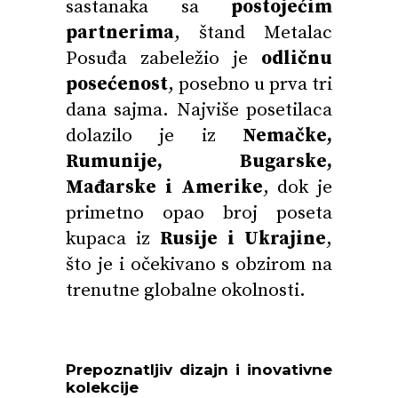
sastanaka sa
postojećim
partnerima
, štand Metalac
Posuđa zabeležio je
odličnu
posećenost
, posebno u prva tri
dana sajma. Najviše posetilaca
dolazilo je iz
Nemačke,
Rumunije, Bugarske,
Mađarske i Amerike
, dok je
primetno opao broj poseta
kupaca iz
Rusije i Ukrajine
,
što je i očekivano s obzirom na
trenutne globalne okolnosti.
Prepoznatljiv dizajn i inovativne
kolekcije