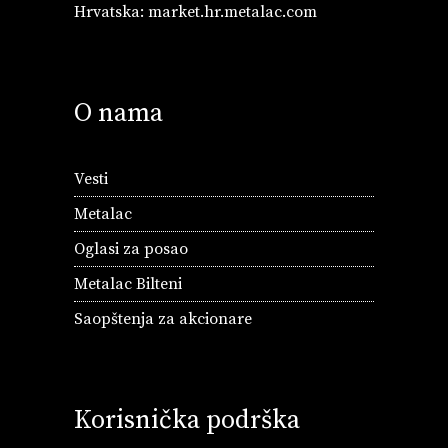
Hrvatska:
market.hr.metalac.com
O nama
Vesti
Metalac
Oglasi za posao
Metalac Bilteni
Saopštenja za akcionare
Korisnička podrška