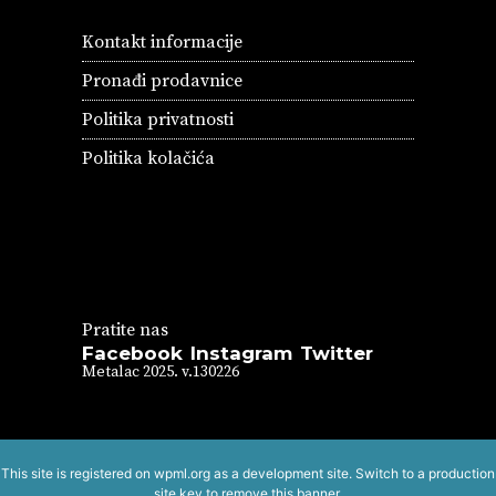
Kontakt informacije
Pronađi prodavnice
Politika privatnosti
Politika kolačića
Pratite nas
Facebook
Instagram
Twitter
Metalac 2025. v.130226
This site is registered on
wpml.org
as a development site. Switch to a production
site key to
remove this banner
.