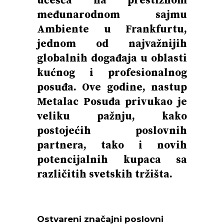
učešća na prestižnom
međunarodnom sajmu
Ambiente u Frankfurtu,
jednom od najvažnijih
globalnih događaja u oblasti
kućnog i profesionalnog
posuđa. Ove godine, nastup
Metalac Posuđa privukao je
veliku pažnju, kako
postojećih poslovnih
partnera, tako i novih
potencijalnih kupaca sa
različitih svetskih tržišta.
Ostvareni značajni poslovni