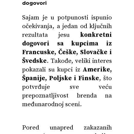
dogovori
Sajam je u potpunosti ispunio
očekivanja, a jedan od ključnih
rezultata jesu
konkretni
dogovori sa kupcima iz
Francuske, Češke, Slovačke i
Švedske
. Takođe, veliki interes
pokazali su kupci iz
Amerike,
Španije, Poljske i Finske
, što
potvrđuje sve veću
prepoznatljivost brenda na
međunarodnoj sceni.
Pored unapred zakazanih