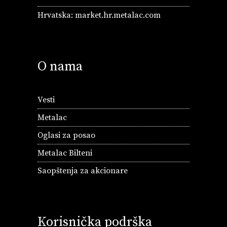
Hrvatska:
market.hr.metalac.com
O nama
Vesti
Metalac
Oglasi za posao
Metalac Bilteni
Saopštenja za akcionare
Korisnička podrška