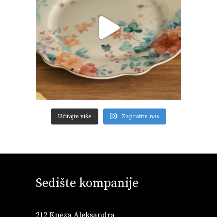
Učitajte više
Zapratite nas
Sedište kompanije
212 Kneza Aleksandra