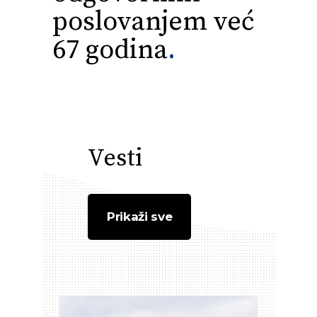
poslovanjem već
67 godina
.
Vesti
Prikaži sve