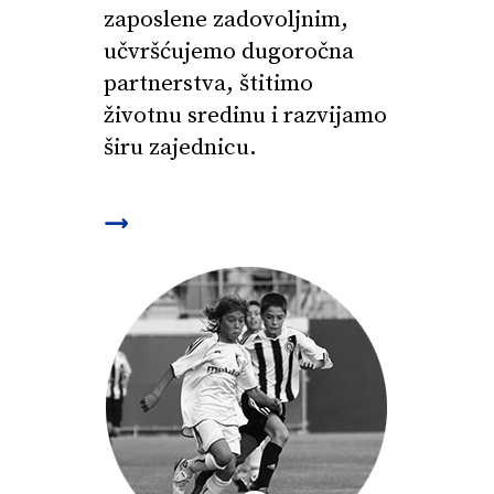
zaposlene zadovoljnim,
učvršćujemo dugoročna
partnerstva, štitimo
životnu sredinu i razvijamo
širu zajednicu.