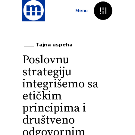
Menu
Tajna uspeha
Poslovnu
strategiju
integrišemo sa
etičkim
principima i
društveno
odgovornim