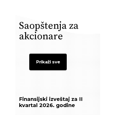
Saopštenja za
akcionare
Prikaži sve
Finansijski izveštaj za II
Odl
kvartal 2026. godine
div