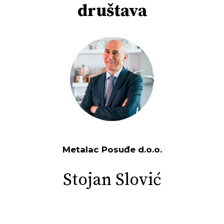
društava
Metalac Posuđe d.o.o.
Metalac Print
Stojan Slović
Predrag L