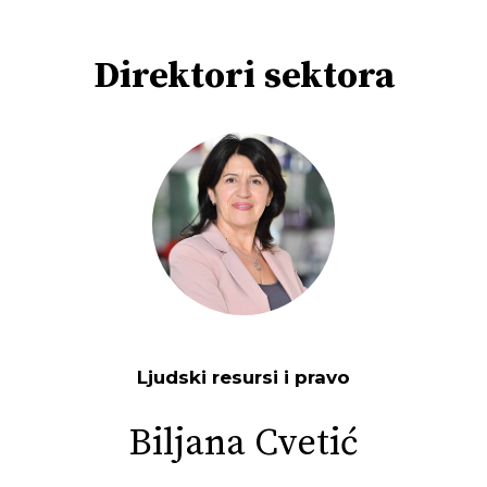
Direktori
sektora
Ljudski resursi i pravo
M
ć
Biljana Cvetić
Jelena