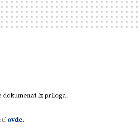
 dokumenat iz priloga.
eti
ovde
.