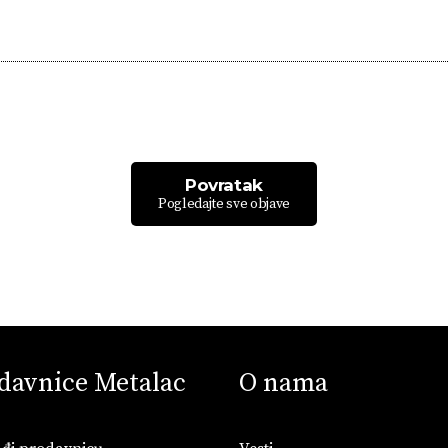
Povratak
Pogledajte sve objave
davnice Metalac
O nama