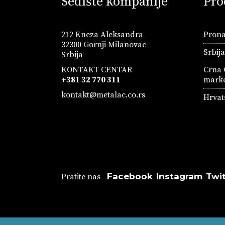
Sedište kompanije
Pro
212 Kneza Aleksandra
Prona
32300 Gornji Milanovac
Srbij
Srbija
KONTAKT CENTAR
Crna 
+381 32 770 311
marke
kontakt@metalac.co.rs
Hrvat
Facebook
Instagram
Twit
Pratite nas