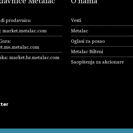
davnice Metalac
O nama
đi prodavnicu
Vesti
a:
market.metalac.com
Metalac
Gora:
Oglasi za posao
t.me.metalac.com
Metalac Bilteni
ska:
market.hr.metalac.com
Saopštenja za akcionare
ter