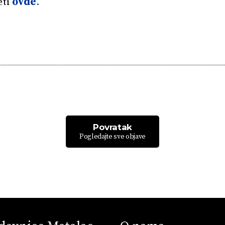
eti
ovde
.
Povratak
Pogledajte sve objave