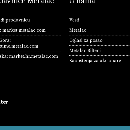
davnice Metalac
O nama
đi prodavnicu
Vesti
a:
market.metalac.com
Metalac
Gora:
Oglasi za posao
t.me.metalac.com
Metalac Bilteni
ska:
market.hr.metalac.com
Saopštenja za akcionare
ter