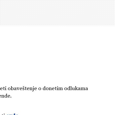
eti obaveštenje o donetim odlukama
dende.