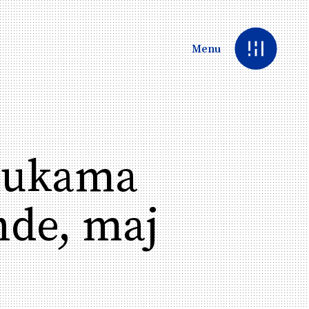
Menu
dlukama
ende, maj