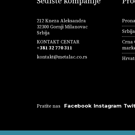
Sedište kompanije
Pro
212 Kneza Aleksandra
Prona
32300 Gornji Milanovac
Srbij
Srbija
KONTAKT CENTAR
Crna 
+381 32 770 311
marke
kontakt@metalac.co.rs
Hrvat
Facebook
Instagram
Twit
Pratite nas