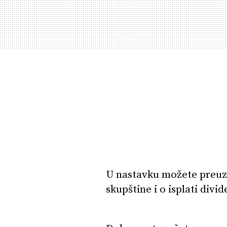
U nastavku možete preuz
skupštine i o isplati divi