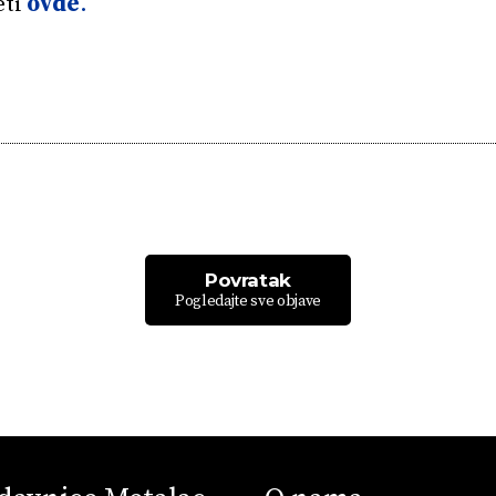
eti
ovde
.
Povratak
Pogledajte sve objave