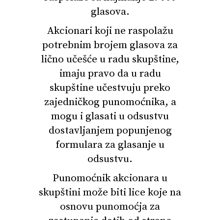
glasova.
Akcionari koji ne raspolažu
potrebnim brojem glasova za
lično učešće u radu skupštine,
imaju pravo da u radu
skupštine učestvuju preko
zajedničkog punomoćnika, a
mogu i glasati u odsustvu
dostavljanjem popunjenog
formulara za glasanje u
odsustvu.
Punomoćnik akcionara u
skupštini može biti lice koje na
osnovu punomoćja za