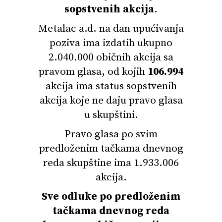
sopstvenih akcija
.
Metalac a.d. na dan upućivanja
poziva ima izdatih ukupno
2.040.000 običnih akcija sa
pravom glasa, od kojih
106.994
akcija ima status sopstvenih
akcija koje ne daju pravo glasa
u skupštini.
Pravo glasa po svim
predloženim tačkama dnevnog
reda skupštine ima 1.933.006
akcija.
Sve odluke po predloženim
tačkama dnevnog reda