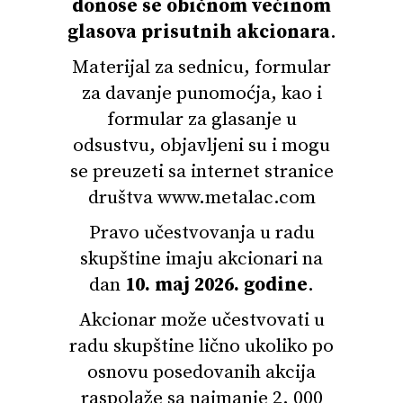
donose se običnom većinom
glasova prisutnih akcionara
.
Materijal za sednicu, formular
za davanje punomoćja, kao i
formular za glasanje u
odsustvu, objavljeni su i mogu
se preuzeti sa internet stranice
društva www.metalac.com
Pravo učestvovanja u radu
skupštine imaju akcionari na
dan
10. maj 2026. godine
.
Akcionar može učestvovati u
radu skupštine lično ukoliko po
osnovu posedovanih akcija
raspolaže sa najmanje 2. 000