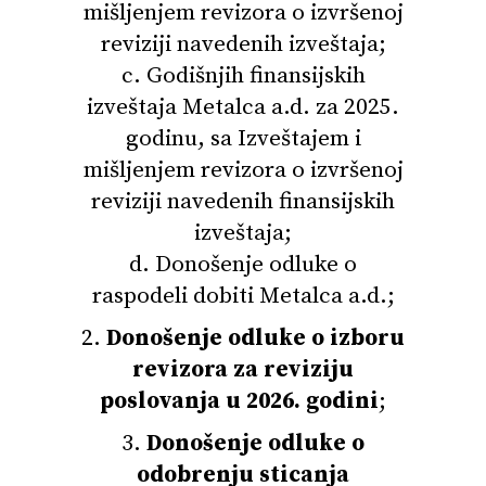
mišljenjem revizora o izvršenoj
reviziji navedenih izveštaja;
c. Godišnjih finansijskih
izveštaja Metalca a.d. za 2025.
godinu, sa Izveštajem i
mišljenjem revizora o izvršenoj
reviziji navedenih finansijskih
izveštaja;
d. Donošenje odluke o
raspodeli dobiti Metalca a.d.;
2.
Donošenje odluke o izboru
revizora za reviziju
poslovanja u 2026. godini
;
3.
Donošenje odluke o
odobrenju sticanja