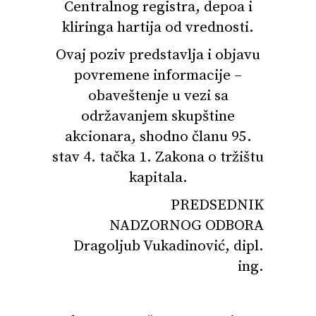
Centralnog registra, depoa i
kliringa hartija od vrednosti.
Ovaj poziv predstavlja i objavu
povremene informacije –
obaveštenje u vezi sa
održavanjem skupštine
akcionara, shodno članu 95.
stav 4. tačka 1. Zakona o tržištu
kapitala.
PREDSEDNIK
NADZORNOG ODBORA
Dragoljub Vukadinović, dipl.
ing.