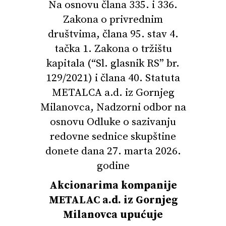
Na osnovu člana 335. i 336.
Zakona o privrednim
društvima, člana 95. stav 4.
tačka 1. Zakona o tržištu
kapitala (“Sl. glasnik RS” br.
129/2021) i člana 40. Statuta
METALCA a.d. iz Gornjeg
Milanovca, Nadzorni odbor na
osnovu Odluke o sazivanju
redovne sednice skupštine
donete dana 27. marta 2026.
godine
Akcionarima kompanije
METALAC a.d. iz Gornjeg
Milanovca upućuje