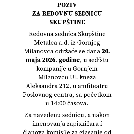
POZIV
ZA REDOVNU SEDNICU
SKUPŠTINE
Redovna sednica Skupštine
Metalca a.d. iz Gornjeg
Milanovca održaće se dana
20.
maja 2026. godine
, u sedištu
kompanije u Gornjem
Milanovcu Ul. kneza
Aleksandra 212, u amfiteatru
Poslovnog centra, sa početkom
u 14:00 časova.
Za navedenu sednicu, a nakon
imenovanja zapisničara i
članova komisije za glasanje od