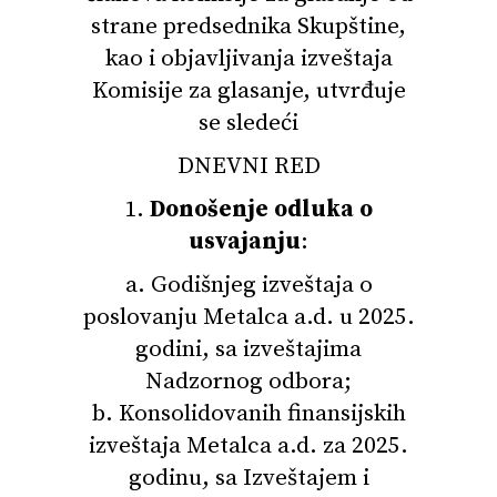
strane predsednika Skupštine,
kao i objavljivanja izveštaja
Komisije za glasanje, utvrđuje
se sledeći
DNEVNI RED
1.
Donošenje odluka o
usvajanju
:
a. Godišnjeg izveštaja o
poslovanju Metalca a.d. u 2025.
godini, sa izveštajima
Nadzornog odbora;
b. Konsolidovanih finansijskih
izveštaja Metalca a.d. za 2025.
godinu, sa Izveštajem i