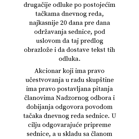
drugačije odluke po postojećim
tačkama dnevnog reda,
najkasnije 20 dana pre dana
održavanja sednice, pod
uslovom da taj predlog
obrazlože i da dostave tekst tih
odluka.
Akcionar koji ima pravo
učestvovanja u radu skupštine
ima pravo postavljana pitanja
članovima Nadzornog odbora i
dobijanja odgovora povodom
tačaka dnevnog reda sednice. U
cilju odgovarajuće pripreme
sednice, a u skladu sa članom