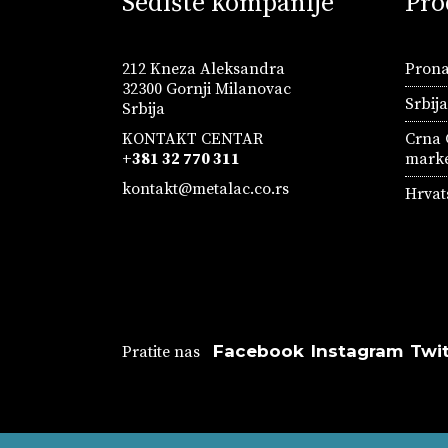
Sedište kompanije
Pro
212 Kneza Aleksandra
Prona
32300 Gornji Milanovac
Srbij
Srbija
KONTAKT CENTAR
Crna 
+381 32 770 311
marke
kontakt@metalac.co.rs
Hrvat
Facebook
Instagram
Twit
Pratite nas