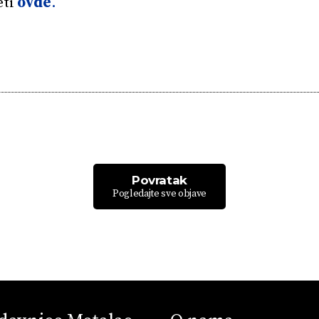
eti
ovde
.
Povratak
Pogledajte sve objave