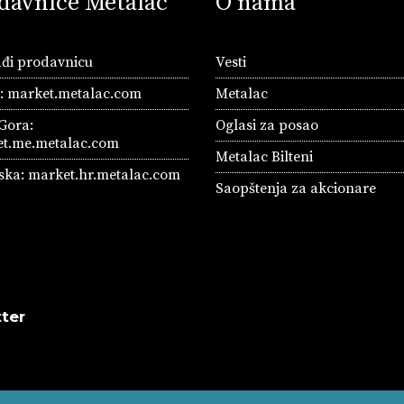
davnice Metalac
O nama
đi prodavnicu
Vesti
a:
market.metalac.com
Metalac
Gora:
Oglasi za posao
t.me.metalac.com
Metalac Bilteni
ska:
market.hr.metalac.com
Saopštenja za akcionare
ter